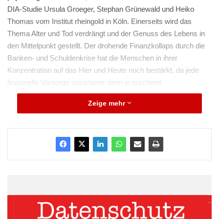
DIA-Studie Ursula Groeger, Stephan Grünewald und Heiko
Thomas vom Institut rheingold in Köln. Einerseits wird das
Thema Alter und Tod verdrängt und der Genuss des Lebens in
den Mittelpunkt gestellt. Der drohende Finanzkollaps durch die
Banken- und Schuldenkrise hat die Menschen in ihrer
Konzentration auf das Hier und Heute noch bestärkt, da jede
finanzielle Vorsorge unsicherer denn je erscheint.
Zeige mehr
„Mit vielfältigen, aber häufig unkoordinierten Vorsorgeaktivitäten
wollen sich die Menschen deshalb einfach beruhigen, ohne das
Ergebnis ihres Tuns genauer betrachten zu müssen“, so die
Studie. Dennoch fühlen sich 73 Prozent der im Auftrag des
Deutschen Instituts für Altersvorsorge (DIA) Befragten eher gut
bis sehr gut für ihren „Dauerurlaub im Alter“ abgesichert. Der
Grund dürfte sein, dass die DIA-Studie sich auf 1.000 Paare mit
höherem finanziellen Spielraum (Bruttomonatseinkommen 2.500
bis 7.500 Euro) konzentrierte, die in der Lage sind
Altersvorsorge aktiv zu betreiben.