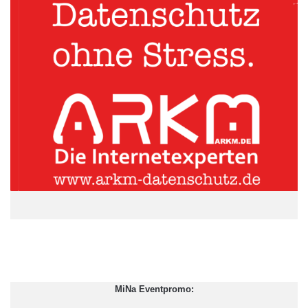
Dienstleistungsangebot. „So analysieren wir für den Kunden bei
jeder Finanzierung, welche Finanzierungs- und
Besicherungsstruktur für sein Unternehmen optimal ist – und
suchen dann den für ihn günstigsten Kreditgeber.“
Die Dr. Klein Co. AG ist auf der ExpoReal in der Halle B2, Stand
220, vertreten.
ARKM.marketing
MiNa Eventpromo: