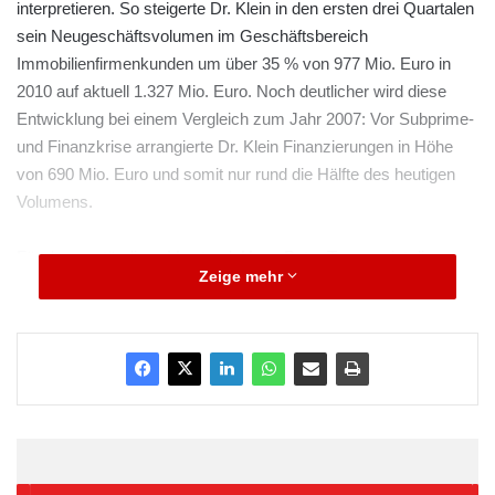
interpretieren. So steigerte Dr. Klein in den ersten drei Quartalen
sein Neugeschäftsvolumen im Geschäftsbereich
Immobilienfirmenkunden um über 35 % von 977 Mio. Euro in
2010 auf aktuell 1.327 Mio. Euro. Noch deutlicher wird diese
Entwicklung bei einem Vergleich zum Jahr 2007: Vor Subprime-
und Finanzkrise arrangierte Dr. Klein Finanzierungen in Höhe
von 690 Mio. Euro und somit nur rund die Hälfte des heutigen
Volumens.
Für den zuständigen Vorstand, Hans Peter Trampe, ist diese
Zeige mehr
Entwicklung nicht überraschend: „Unsere Finanzierungspartner
sind eben nicht nur die bekannten Banken, sondern auch
Versicherungen, Versorgungskassen und Bausparkassen, die
alle über viel Liquidität verfügen.“ Dadurch wird großen
Investoren ein viel breiterer Marktzugang bei Kreditgebern
ermöglicht, die selber keine Beratungskompetenz im
professionellen Geschäft aufbauen wollen. Einen weiteren
Erfolgsfaktor sieht Trampe in seinem umfangreichen