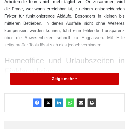
Arbeiten die Teams nicht mehr täglich vor Ort zusammen, wird
die Frage, wer wann erreichbar ist, zu einem entscheidenden
Faktor für funktionierende Abläufe. Besonders in kleinen bis
mittleren Betrieben, in denen Ausfälle nicht ohne Weiteres
kompensiert werden können, führt eine fehlende Transparenz
über die Abwesenheiten schnell zu Engpässen. Mit Hilfe
zeitgemäßer Tools lässt sich dies jedoch verhindern.
Homeoffice und Urlaubszeiten in
Einklang bringen
Zeige mehr
Im Unterschied zu den klassischen Arbeitsmodellen, in denen in
der Regel bereits eine einfache Anwesenheitsliste ausreichte,
erfordert das hybride Arbeiten ein wesentlich höheres Maß an
digitaler Abstimmung.
ARKM.marketing