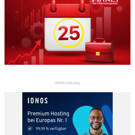
Arbeitsmodelle. Allerdings verfügen sie häufig über keine klaren
Regelwerke hinsichtlich der Abwesenheiten. Bei diesen geht es
nicht nur um Urlaube, sondern auch um Teilzeitmodelle, mobile
Arbeitstage oder kurzfristige Freistellungen.
Werden solche Auszeiten nicht strukturiert erfasst und
koordiniert, geraten die alltäglichen Prozesse jedoch schnell ins
Stocken. Im schlimmsten Fall leidet sogar die Kundenbindung
darunter, weil die gewohnten Ansprechpartner:innen plötzlich
nicht verfügbar sind und keine Vertretung eingearbeitet wurde.
ARKM.marketing
Gute Planung beginnt auf
Führungsebene
Gerade im Mittelstand ist die Umsetzung strukturierter
Planungsprozesse stark an das Engagement der
Führungskräfte gebunden.