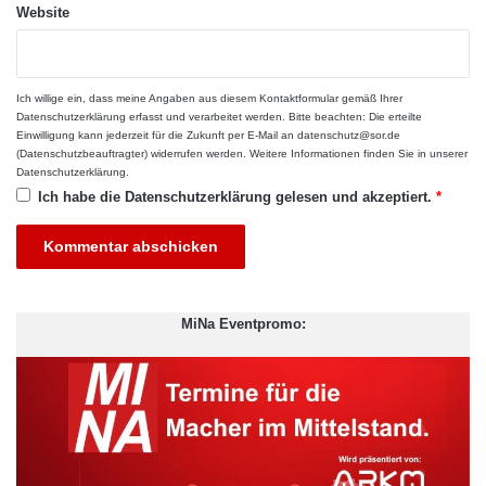
innerhalb der bereits genutzten Kollaborationsplattformen aus.
Website
So lässt sich eine
Software zur Urlaubsplanung in Microsoft
Teams
beispielsweise nahtlos in den Arbeitsalltag einbinden und
erlaubt es, die Abwesenheiten für alle gut sichtbar im
Ich willige ein, dass meine Angaben aus diesem Kontaktformular gemäß Ihrer
Teamkalender darzustellen.
Datenschutzerklärung
erfasst und verarbeitet werden. Bitte beachten: Die erteilte
Einwilligung kann jederzeit für die Zukunft per E-Mail an datenschutz@sor.de
(Datenschutzbeauftragter) widerrufen werden. Weitere Informationen finden Sie in unserer
Dadurch lassen sich Rückfragen reduzieren und auch
Datenschutzerklärung
.
Vertretungsregelungen wesentlich leichter umsetzen – vor
Ich habe die
Datenschutzerklärung
gelesen und akzeptiert.
*
allem dann, wenn Kolleg:innen aus dem Homeoffice oder mobil
arbeiten.
Für Mittelständler bedeutet das vor allem eines: Eine bessere
MiNa Eventpromo:
Übersicht ohne zusätzlichen Verwaltungsaufwand.
Warum Verfügbarkeit heute
planbar sein muss
Heute setzen schon 75 Prozent der KMU auf flexible