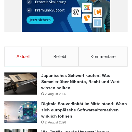
Klare Zuständigkeiten, transparente Regelungen und eine
verlässliche Darstellung aller Abwesenheiten fördern sowohl die
interne Kommunikation als auch das allgemeine Vertrauen in die
Organisation.
Unternehmen, die proaktiv kommunizieren, wann welche
personellen Ressourcen zur Verfügung stehen, minimieren
Aktuell
Beliebt
Kommentare
dadurch Konflikte im Team und sorgen gleichzeitig für
reibungslose Übergaben.
Japanisches Schwert kaufen: Was
Sammler über Nihonto, Recht und Wert
Transparente Übersicht als
wissen sollten
Wettbewerbsfaktor
2. August 2026
Digitale Souveränität im Mittelstand: Wann
Hybride Arbeitsmodelle sind gekommen, um zu bleiben – das
sich europäische Softwarealternativen
wirklich lohnen
steht fest. Dadurch werden jedoch auch neue Standards in der
2. August 2026
Organisation der Personalressourcen nötig.