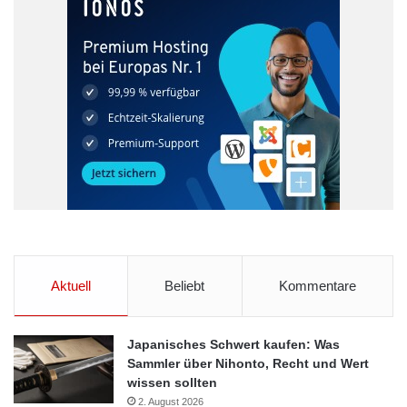
100-prozentige Tochtergesellschaften der GFC Management-
und Beteiligungsgesellschaft mbH. Sitz der Gesellschaft ist
Viersen.
Orginal-Meldung:
http://www.presseportal.de/pm/101435/2161595/gfc-
management-und-beteiligungsgesellschaft-mbh-investiert-
weiter/api
Geldanlage
Gratis
Spartipps
Verbrauchertipps
Vermögensaufbau
Aktuell
Beliebt
Kommentare
Japanisches Schwert kaufen: Was
Sammler über Nihonto, Recht und Wert
wissen sollten
2. August 2026