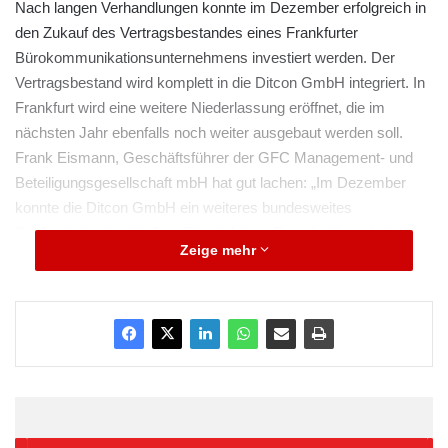
Nach langen Verhandlungen konnte im Dezember erfolgreich in
den Zukauf des Vertragsbestandes eines Frankfurter
Bürokommunikationsunternehmens investiert werden. Der
Vertragsbestand wird komplett in die Ditcon GmbH integriert. In
Frankfurt wird eine weitere Niederlassung eröffnet, die im
nächsten Jahr ebenfalls noch weiter ausgebaut werden soll.
Frank Eismann, Geschäftsführer der GFC Management- und
Beteiligungsgesellschaft mbH hat gut lachen: „Im Dezember
konnte die Ditcon GmbH ein weiteres bundesweites
Großprojekt abschließen. Ein wichtiges Entscheidungskriterium
Zeige mehr
war hier die Kompetenz als IT-Systemhaus in Kombination mit
dem Bereich Drucken und Kopieren.“ Zeitgleich übernimmt die
GFC Management- und Beteiligungsgesellschaft die Assets
(Anlagevermögen) einer renommierten Offsetdruckerei aus
Bonn. Die Offsetdruckerei wird komplett in die DCC
Competence Center GmbH integriert und ihren
Produktionsstandort in Bonn als Niederlassung behalten. Für die
gesamte Unternehmensgruppe konnten mit diesen Maßnahmen