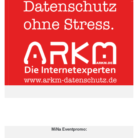
kräftige Erholung der Weltwirtschaft im zweiten Halbjahr
spreche, «dass der globale Vertrauensschock zwar an Schärfe
verloren hat, aber noch keineswegs überwunden ist». Zudem
könnten die Banken in den Industrieländern im Fall einer
konjunkturbedingten Verschlechterung der Kreditqualität
abermals belastet werden.
ARKM.marketing
MiNa Eventpromo: