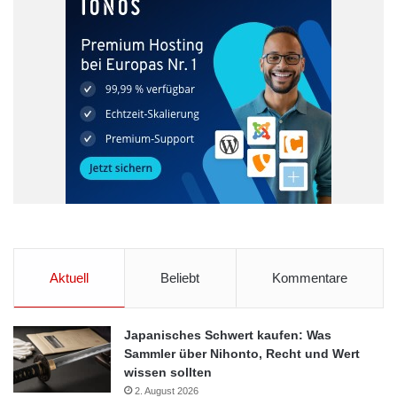
rechnet die Bundesbank mit keiner Verschärfung der nach unten
gerichteten Preisentwicklung.
Bundesbank
Frankfurt
Konjunktur
Weltwirtschaftskrise
Aktuell
Beliebt
Kommentare
Japanisches Schwert kaufen: Was
Sammler über Nihonto, Recht und Wert
wissen sollten
2. August 2026