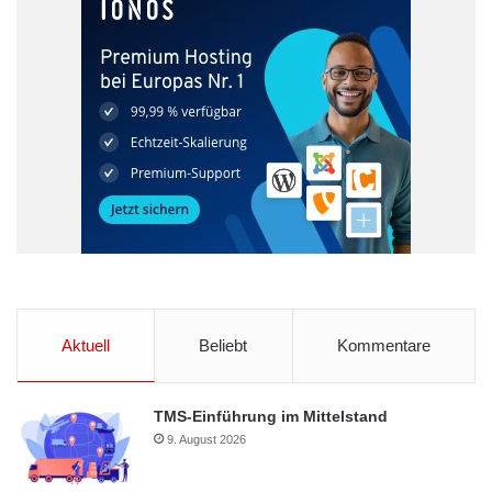
Finanzsystem und muss schleunigst eingedämmt werden“, sagt
Götzl.
Orginal-Meldung:
http://www.presseportal.de/pm/24076/2108749/finanzmarktreguli
erung-muss-an-der-richtigen-stelle-ansetzen/api
Geldanlage
Gratis
Spartipps
Verbrauchertipps
Vermögensaufbau
Aktuell
Beliebt
Kommentare
TMS-Einführung im Mittelstand
9. August 2026