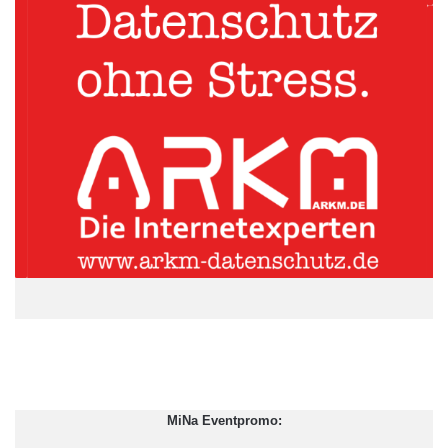
Dabei sind die Missstände nach Götzls Ansicht deutlich
sichtbar. So sind für ihn die Spekulationen gegen einige Euro-
Länder auf dem Markt für Kreditausfallversicherungen (CDS)
eindeutig Missbrauch eines Finanzinstruments. Und auch die
drastischen Kursstürze an den Aktienmärkten sind fundamental
nicht gerechtfertigt. Sie seien vielmehr Folge einer
zunehmenden Automatisierung des Handels, durch den
Fehlbewertungen und Herdenverhalten zunähmen.
ARKM.marketing
MiNa Eventpromo: