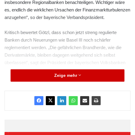
insbesondere Regionalbanken benachteiligen. Wichtiger wäre
es, endlich die wirklichen Ursachen der Finanzmarktturbulenzen
anzugehen“, so der bayerische Verbandspräsident.
Kritisch bewertet Götzl, dass schon jetzt streng regulierte
Banken durch Neuerungen wie Basel III noch schärfer
reglementiert werden. „Die gefährlichen Brandherde, wie die
Derivatemärkte, bleiben dagegen weitgehend sich selbst
überlassen“, sagt der Präsident der bayerischen Volksbanken
und Raiffeisenbanken. Das habe zur Folge, dass das
Zeige mehr
Regulierungsgefälle zwischen klassischen Banken und dem
Schattenbankensystem immer mehr zunimmt. Insbesondere für
international tätige Investmentbanken werden deshalb die
Anreize größer, Geschäfte in den unregulierten Bereich des
Finanzsystems auszulagern. Damit wird die Grundlage für
weitere Finanzkrisen geschaffen. Götzl: „Und die Politik sieht
untätig zu.“