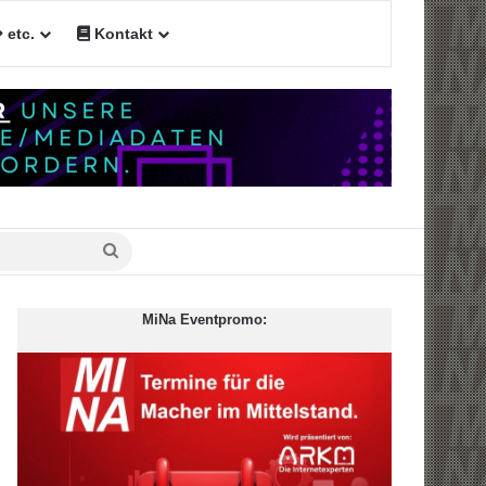
etc.
Kontakt
n
Suche
nach
MiNa Eventpromo: