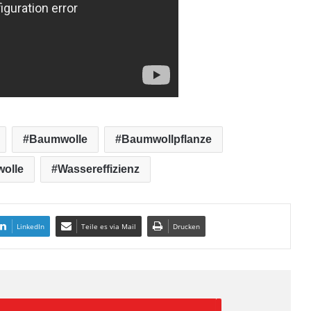
Baumwolle
Baumwollpflanze
wolle
Wassereffizienz
LinkedIn
Teile es via Mail
Drucken