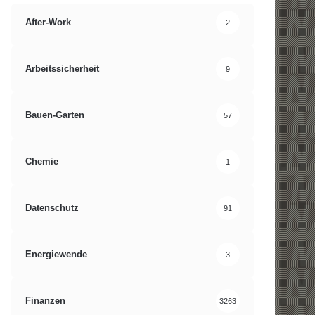
After-Work
2
Arbeitssicherheit
9
Bauen-Garten
57
Chemie
1
Datenschutz
91
Energiewende
3
Finanzen
3263