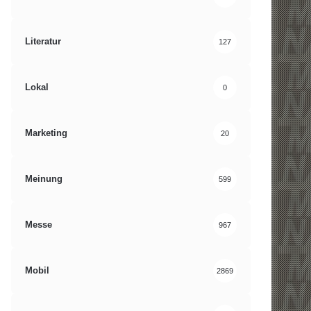
Literatur
127
Lokal
0
Marketing
20
Meinung
599
Messe
967
Mobil
2869