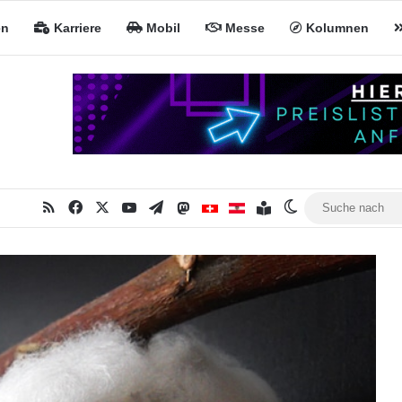
en
Karriere
Mobil
Messe
Kolumnen
RSS
Facebook
X
YouTube
Telegram
Mastodon
Inhaltsverzeichnis
MiNa CH
MiNa AT
Skin umschalte