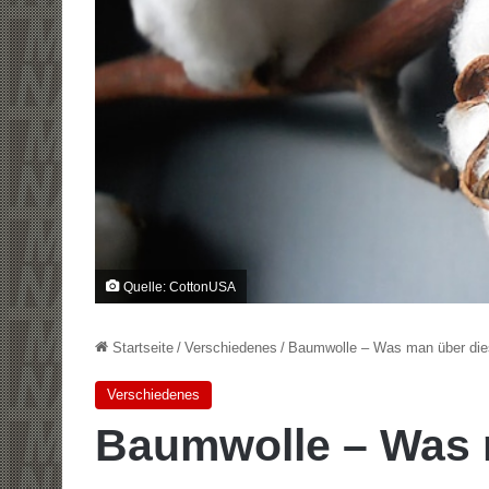
Quelle: CottonUSA
Startseite
/
Verschiedenes
/
Baumwolle – Was man über dies
Verschiedenes
Baumwolle – Was 