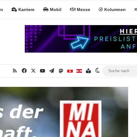
en
Karriere
Mobil
Messe
Kolumnen
RSS
Facebook
X
YouTube
Telegram
Mastodon
Inhaltsverzeichnis
MiNa CH
MiNa AT
Skin umschalten