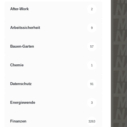
After-Work
2
Arbeitssicherheit
9
Bauen-Garten
57
Chemie
1
Datenschutz
91
Energiewende
3
Finanzen
3263