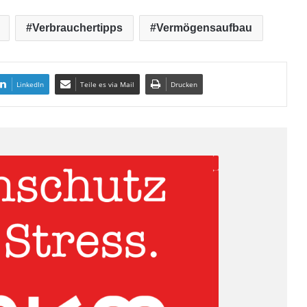
Verbrauchertipps
Vermögensaufbau
LinkedIn
Teile es via Mail
Drucken