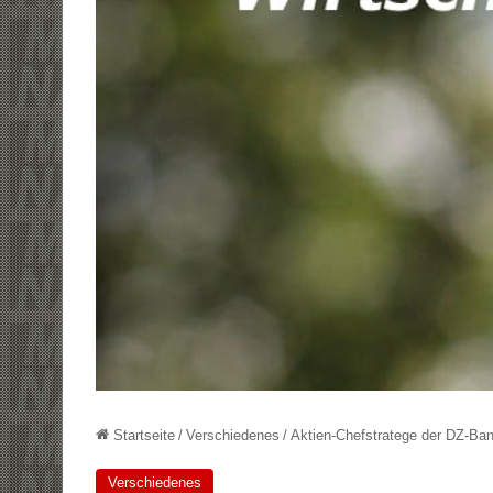
Startseite
/
Verschiedenes
/
Aktien-Chefstratege der DZ-Ba
Verschiedenes