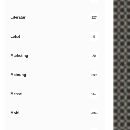
Literatur
127
Lokal
0
Marketing
20
Meinung
599
Messe
967
Mobil
2869