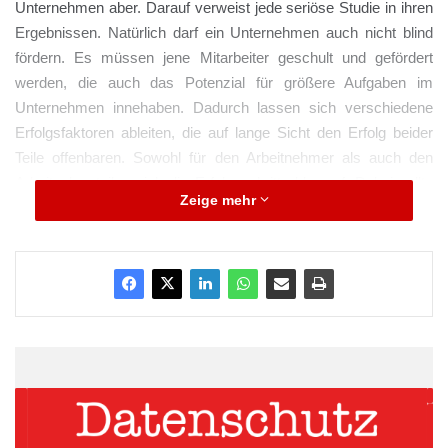
Unternehmen aber. Darauf verweist jede seriöse Studie in ihren
Ergebnissen. Natürlich darf ein Unternehmen auch nicht blind
fördern. Es müssen jene Mitarbeiter geschult und gefördert
werden, die auch das Potenzial für größere Aufgaben im
Unternehmen innehaben. Dadurch lassen sich verschiedene
Erfolgsfaktoren ableiten, die auf lange Sicht den Erfolg beider
Teile offenbaren. Sowohl für den Arbeitnehmer als auch den
Arbeitgeber teilen sich die Erfolgsschritte klar auf. Dabei sollte
Zeige mehr
das Unternehmen auch konkrete Maßnahmen setzen, um den
Mitarbeiter zu halten. Hier gibt es unterschiedliche Maßnahmen,
die man bereitstellen kann. Eine Möglichkeit besteht darin, dass
der Mitarbeiter sich langfristig an das Unternehmen bindet. Löst
er den Vertrag vorzeitig auf, dann hat er einen Teil der Kosten
der Mitarbeiterschulung zu tragen. Es ist eine gängige Praxis,
dass der Mitarbeiter pro Jahr, in dem er das Unternehmen
vorzeitig verlässt, einen bestimmten Betrag an das
Unternehmen zu retournieren hat.