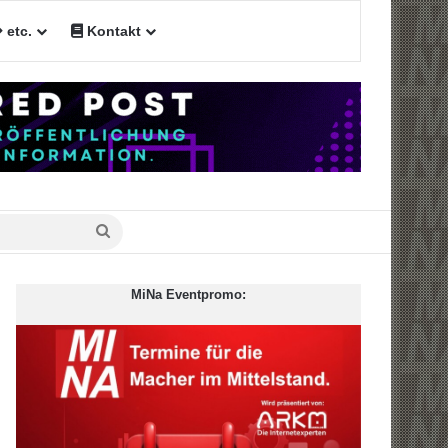
etc.
Kontakt
n
Suche
nach
MiNa Eventpromo: