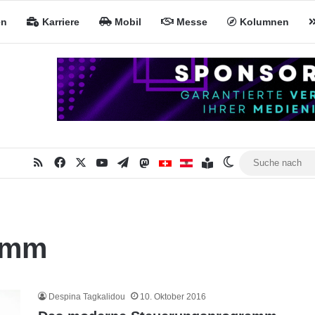
en
Karriere
Mobil
Messe
Kolumnen
RSS
Facebook
X
YouTube
Telegram
Mastodon
Inhaltsverzeichnis
MiNa CH
MiNa AT
Skin umschalte
amm
Despina Tagkalidou
10. Oktober 2016