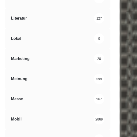
Literatur
127
Lokal
0
Marketing
20
Meinung
599
Messe
967
Mobil
2869