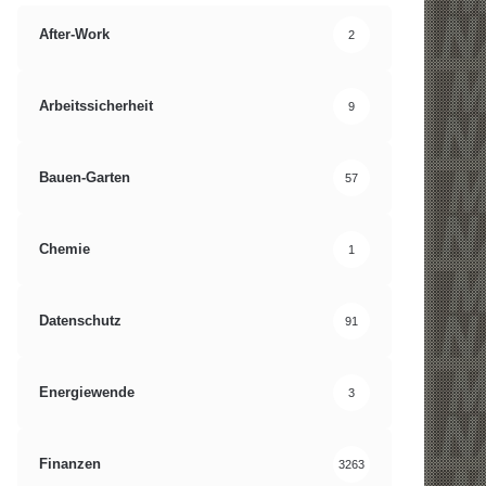
After-Work
2
Arbeitssicherheit
9
Bauen-Garten
57
Chemie
1
Datenschutz
91
Energiewende
3
Finanzen
3263