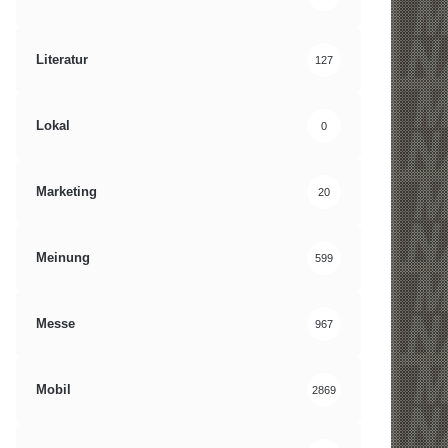
Literatur
127
Lokal
0
Marketing
20
Meinung
599
Messe
967
Mobil
2869