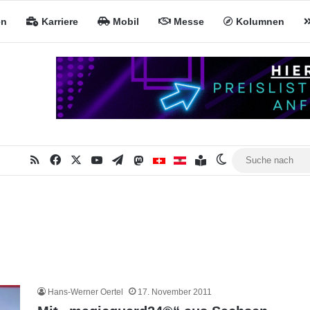
en
Karriere
Mobil
Messe
Kolumnen
RSS
Facebook
X
YouTube
Telegram
Mastodon
Inhaltsverzeichnis
MiNa CH
MiNa AT
Skin umschalten
Hans-Werner Oertel
17. November 2011