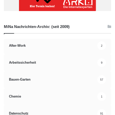
MiNa Nachrichten-Archiv: (seit 2009)
After-Work
2
Arbeitssicherheit
9
Bauen-Garten
57
Chemie
1
Datenschutz
91