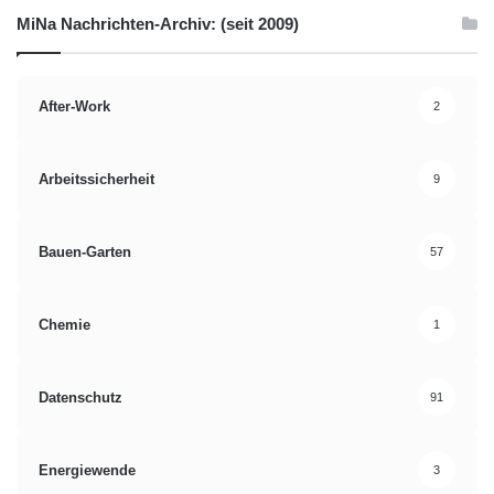
MiNa Nachrichten-Archiv: (seit 2009)
After-Work
2
Arbeitssicherheit
9
Bauen-Garten
57
Chemie
1
Datenschutz
91
Energiewende
3