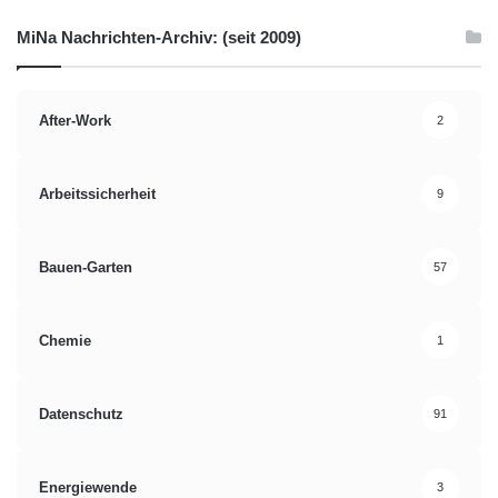
MiNa Nachrichten-Archiv: (seit 2009)
After-Work
2
Arbeitssicherheit
9
Bauen-Garten
57
Chemie
1
Datenschutz
91
Energiewende
3