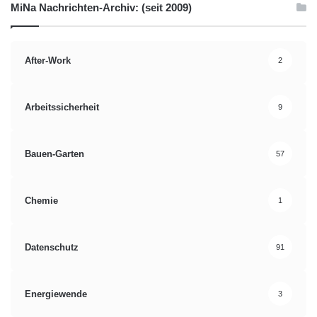
MiNa Nachrichten-Archiv: (seit 2009)
After-Work
2
Arbeitssicherheit
9
Bauen-Garten
57
Chemie
1
Datenschutz
91
Energiewende
3