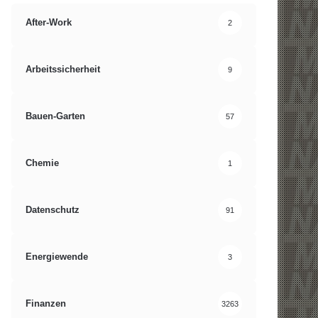
After-Work
2
Arbeitssicherheit
9
Bauen-Garten
57
Chemie
1
Datenschutz
91
Energiewende
3
Finanzen
3263