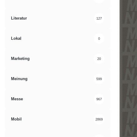
Literatur
127
Lokal
0
Marketing
20
Meinung
599
Messe
967
Mobil
2869