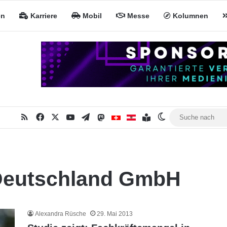
en
Karriere
Mobil
Messe
Kolumnen
RSS
Facebook
X
YouTube
Telegram
Mastodon
Inhaltsverzeichnis
MiNa CH
MiNa AT
Skin umschalten
eutschland GmbH
Alexandra Rüsche
29. Mai 2013