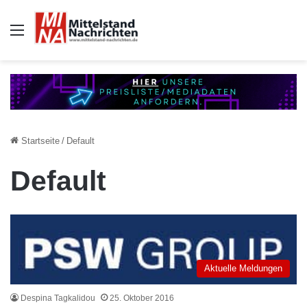
Auswahl
Startseite
/
Default
Default
Aktuelle Meldungen
Despina Tagkalidou
25. Oktober 2016