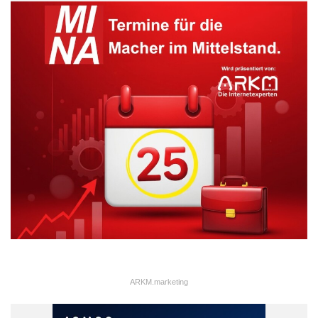
Quellenangabe: Corinna Rygalski
Zu diesem Ergebnis kommt der heute veröffentlichte Melbourne
Mercer Global Pension Index 2013, der vom
Beratungsunternehmen Mercer bereits zum fünften Mal in
Kooperation mit dem Australian Centre for Financial Studies
erstellt wurde. Die Studie untersucht und bewertet die
Altersversorgung verschiedener Länder hinsichtlich ihrer
Angemessenheit, Nachhaltigkeit und Integrität. Dabei wurden
neben der staatlichen Rentensysteme und der betrieblichen
Altersversorgung auch private Anlagen und
Vorsorgemaßnahmen berücksichtigt.
Der Grund für das gute Abschneiden des dänischen Systems
liegt vor allem in der soliden Finanzierung auf Basis eines hohen
ARKM.marketing
Vermögens- und Beitragsniveaus. Weitere Vorteile sind die
überdurchschnittlichen Leistungen und ein gut reguliertes