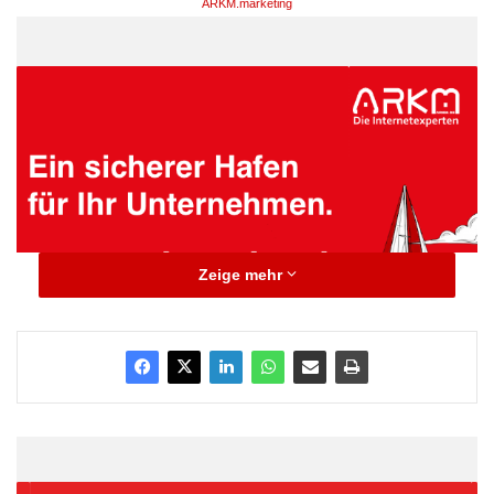
ARKM.marketing
Zeige mehr
– Verbesserungspotential insbesondere im Bereich