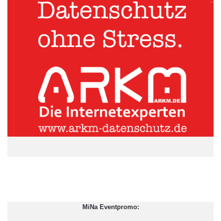
Nachhaltigkeit
Das deutsche Rentensystem ist weiterhin nur Mittelmaß. Im
internationalen Vergleich der Modelle in 20 ausgesuchten
Ländern liegt Deutschland auf Platz 10, deutlich hinter den
Spitzenreitern Dänemark, Niederlande und Australien.
Südkorea, Indien und Indonesien belegen in der Studie die
letzten Plätze.
MiNa Eventpromo: