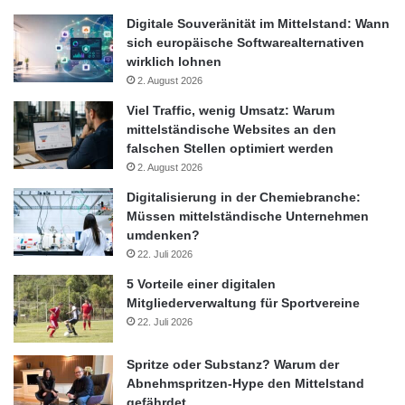
Rente zu gewähren
Digitale Souveränität im Mittelstand: Wann
sich europäische Softwarealternativen
– Weitere Erhöhung der Erwerbsquote älterer Arbeitnehmer
wirklich lohnen
2. August 2026
– Pflicht zur laufenden Information der Arbeitnehmer über die
Viel Traffic, wenig Umsatz: Warum
mittelständische Websites an den
falschen Stellen optimiert werden
erreichten Leistungen der betrieblichen Altersversorgung
2. August 2026
„Der Melbourne Mercer Global Pensions Index bietet einen
Digitalisierung in der Chemiebranche:
Müssen mittelständische Unternehmen
einzigartigen Ansatz, um die Angemessenheit, Nachhaltigkeit
umdenken?
und Integrität von Rentensystemen weltweit zu vergleichen.
22. Juli 2026
Dass Deutschland mit Platz 10 im internationalen Vergleich im
5 Vorteile einer digitalen
Mittelfeld platziert ist, zeigt, dass viele Aspekte des deutschen
Mitgliederverwaltung für Sportvereine
Systems durchaus solide sind“, so Achim Lüder, Leiter des
22. Juli 2026
Bereichs Retirement und Geschäftsführer von Mercer
Deutschland. „Doch insbesondere im Bereich Nachhaltigkeit
Spritze oder Substanz? Warum der
gibt es noch Verbesserungspotenzial. Ein relativ niedriges
Abnehmspritzen-Hype den Mittelstand
Pensionsvermögen in Verbindung mit einer recht hohen
gefährdet